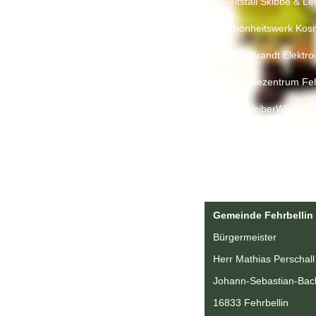
Reitstall Skibbe & Le
Schönheitswerk Kos
T & R Brandt Elektro
Therapiezentrum Feh
WaldWeiberWissen v
zäbra.de Folien & W
Gemeinde Fehrbellin
Bürgermeister
Herr Mathias Perschall
Johann-Sebastian-Bach
16833 Fehrbellin