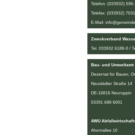
Telefon: (033932) 595-
Telefax: (033932) 703
E-Mail: info@gemeinde-
Zweckverband Wasse
Tel. 033932 6188-0 / T
Bau- und Umweltamt
Dezernat für Bauen, O
Neustädter Straße 14
DE-16816 Neuruppin
03391 688 6001
AWU Abfallwirtschaf
Ahornallee 10