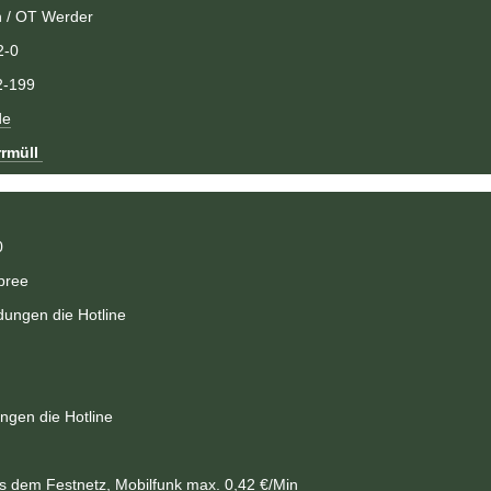
n / OT Werder
2-0
2-199
de
rmüll
0
pree
ungen die Hotline
gen die Hotline
s dem Festnetz, Mobilfunk max. 0,42 €/Min