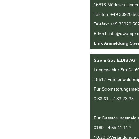
16818 Märkisch Linde
Telefon: +49 33920 50
Telefax: +49 33920 50
E-Mail: 
info@awu-opr.
Link 
Anmeldung Sper
Strom Gas E.DIS AG
Langewahler Straße 6
15517 Fürstenwalde/S
Für Stromstörungsmeld
0 33 61 - 7 33 23 33
Für Gasstörungsmeldun
0180 - 4 55 11 11 *
* 0,20 €/Verbindung au