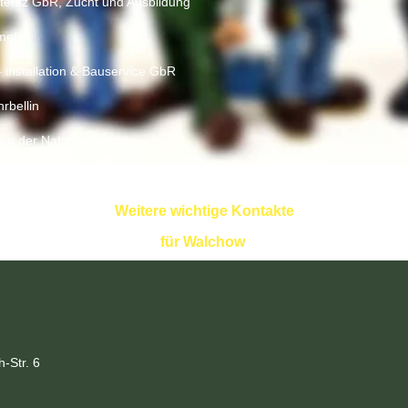
iteritz GbR, Zucht und Ausbildung
metik
- installation & Bauservice GbR
rbellin
on der Natur lernen
erbetechnik
Weitere wichtige Kontakte
für Walchow
-Str. 6