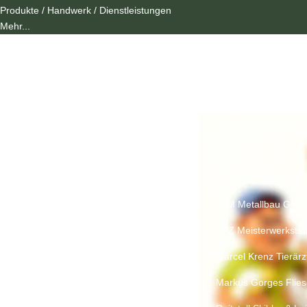
Produkte / Handwerk / Dienstleistungen
Mehr...
DSS GbR Dachsanie
Honig aus Walchow
IT-Dienstleistungen
J&M Metallbau Gmb
KFZ Meisterwerkstat
Marcel Krenz Tierärzt
Markus Gorges Flies