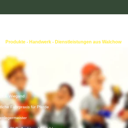
Produkte - Handwerk - Dienstleistungen aus Walchow
rungsservice
H
t Kai Wiegand
liche Fahrpraxis für Pferde
enlegermeister