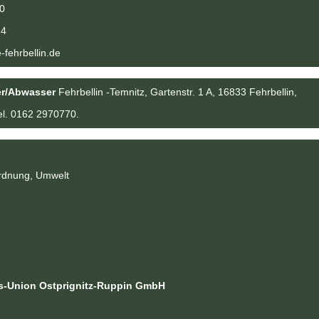
0
14
fehrbellin.de
r/Abwasser
 Fehrbellin -Temnitz, Gartenstr. 1 A, 16833 Fehrbellin,
el. 0162 2970770.
rdnung, Umwelt
ts-Union Ostprignitz-Ruppin GmbH